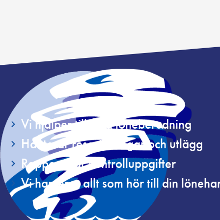
Vi hjälper till med löneberedning
Hanterar reseräkningar och utlägg
Rapporterar kontrolluppgifter
Vi hanterar allt som hör till din löneha