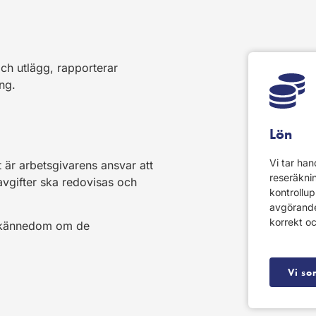
och utlägg, rapporterar
ing.
Lön
Vi tar ha
 är arbetsgivarens ansvar att
reseräkni
aravgifter ska redovisas och
kontrollupp
avgörande. 
korrekt oc
od kännedom om de
Vi so