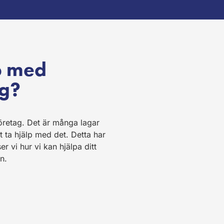
p med
ng?
företag. Det är många lagar
t ta hjälp med det. Detta har
r vi hur vi kan hjälpa ditt
n.