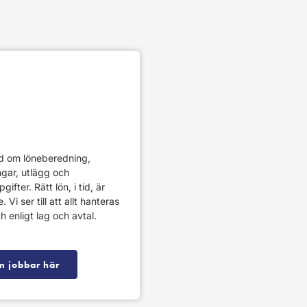
nd om löneberedning,
ngar, utlägg och
gifter. Rätt lön, i tid, är
Vi ser till att allt hanteras
h enligt lag och avtal.
m jobbar här